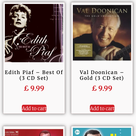
Edith Piaf – Best Of
Val Doonican –
(3 CD Set)
Gold (3 CD Set)
£
9.99
£
9.99
Add to cart
Add to cart