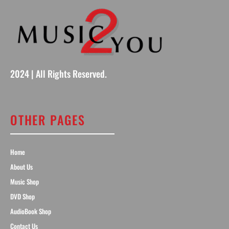
2024 | All Rights Reserved.
OTHER PAGES
Home
About Us
Music Shop
DVD Shop
AudioBook Shop
Contact Us