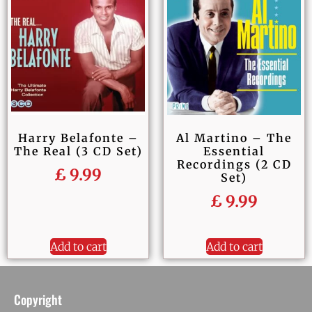
Harry Belafonte –
Al Martino – The
The Real (3 CD Set)
Essential
Recordings (2 CD
£
9.99
Set)
£
9.99
Add to cart
Add to cart
Copyright