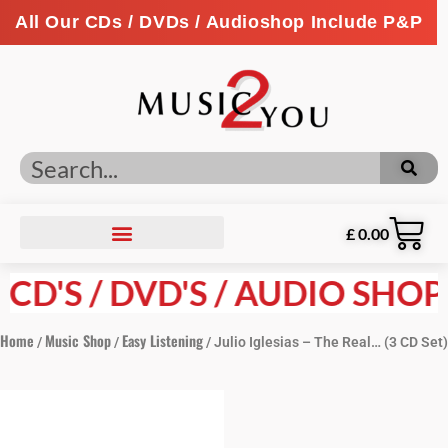
All Our CDs / DVDs / Audioshop Include P&P
£
0.00
D'S / DVD'S / AUDIO SHOP P
Home
Music Shop
Easy Listening
/
/
/ Julio Iglesias – The Real… (3 CD Set)